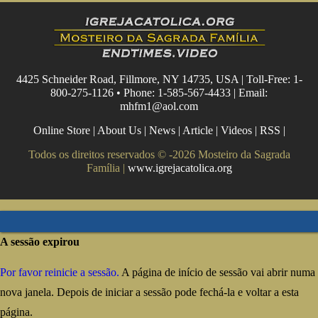
4425 Schneider Road, Fillmore, NY 14735, USA | Toll-Free: 1-
800-275-1126 • Phone: 1-585-567-4433 | Email:
mhfm1@aol.com
Online Store
|
About Us
|
News
|
Article
|
Videos
|
RSS
|
Todos os direitos reservados © -2026 Mosteiro da Sagrada
Família |
www.igrejacatolica.org
A sessão expirou
Por favor reinicie a sessão.
A página de início de sessão vai abrir numa
nova janela. Depois de iniciar a sessão pode fechá-la e voltar a esta
página.