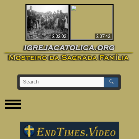
«Magos» Provam a
O Terceiro Segredo
Existência de um
de Fátima
Mundo Espiritual
2:32:02
2:37:42
🔍