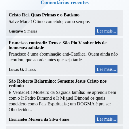
Comentários recentes
Cristo Rei, Quas Primas e o Batismo
Salve Maria! Ótimo conteúdo, como sempre.
Ler mais...
Gustavo
9 meses
Francisco contradiz Deus e São Pio V sobre leis de
homossexualidade
Francisco é uma abominação anti-Católica. Quem ainda não
acordou, que acorde antes que seja tarde
Ler mais...
Lucas G.
3 anos
São Roberto Belarmino: Somente Jesus Cristo nos
redimiu
É Verdade!!! Mosteiro da Sagrada família: Se aprendir bem
com o Ir Pedro Dimond e Ir Miguel Dimond os quais
concidero como Pais Espirituais,; um DOGMA é pra ser
Obedecido...
Ler mais...
Hernandes Moreira da Silva
4 anos