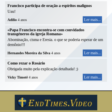
Francisco participa de oração a espíritos malignos
Uau!
Ler mais...
Adilio
4 anos
«Papa Francisco encontra-se com convidados
transgéneros da igreja Romana»
Abominação, cisma e Eresia. o que se poderia esperar de um
demônio!!!
Ler mais...
Hernandes Moreira da Silva
4 anos
Como rezar o Rosário
Obrigada muito pela explicação detalhada! ;)
Ler mais...
Vicky Timotê
4 anos