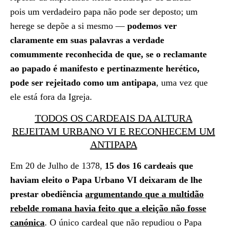
pois um verdadeiro papa não pode ser deposto; um
herege se depõe a si mesmo ―
podemos ver
claramente em suas palavras a verdade
comummente reconhecida de que, se o reclamante
ao papado é manifesto e pertinazmente herético,
pode ser rejeitado como um antipapa
, uma vez que
ele está fora da Igreja.
TODOS OS CARDEAIS DA ALTURA
REJEITAM URBANO VI E RECONHECEM UM
ANTIPAPA
Em 20 de Julho de 1378,
15 dos 16 cardeais que
haviam eleito o Papa Urbano VI deixaram de lhe
prestar obediência
argumentando que a multidão
rebelde romana havia feito que a eleição não fosse
canónica
. O único cardeal que não repudiou o Papa