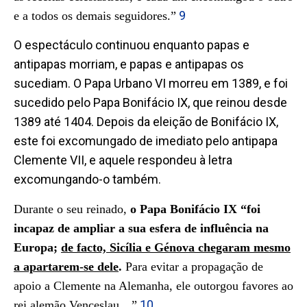
9
e a todos os demais seguidores.”
O espectáculo continuou enquanto papas e
antipapas morriam, e papas e antipapas os
sucediam. O Papa Urbano VI morreu em 1389, e foi
sucedido pelo Papa Bonifácio IX, que reinou desde
1389 até 1404. Depois da eleição de Bonifácio IX,
este foi excomungado de imediato pelo antipapa
Clemente VII, e aquele respondeu à letra
excomungando-o também.
Durante o seu reinado,
o Papa Bonifácio IX “foi
incapaz de ampliar a sua esfera de influência na
Europa;
de facto, Sicília e Génova chegaram mesmo
a apartarem-se dele
.
Para evitar a propagação de
apoio a Clemente na Alemanha, ele outorgou favores ao
10
rei alemão Venceslau…”