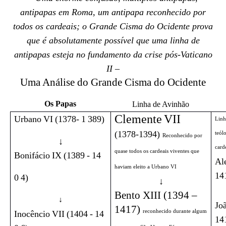
antipapas em Roma, um antipapa reconhecido por
todos os cardeais; o Grande Cisma do Ocidente prova
que é absolutamente possível que uma linha de
antipapas esteja no fundamento da crise pós-Vaticano
II –
Uma Análise do Grande Cisma do Ocidente
Os Papas
Linha de Avinhão
Clemente
VII
Urbano
VI
(1378-
1
389)
Linh
(1378-1394)
teól
Reconhecido por
↓
card
quase todos os cardeais viventes que
Bonifácio
IX
(1389
-
14
Al
haviam eleito a Urbano VI
14
0
4)
↓
Bento XIII (1394 –
↓
Jo
1417)
reconhecido durante algum
Inocêncio
VII
(1404
-
14
14