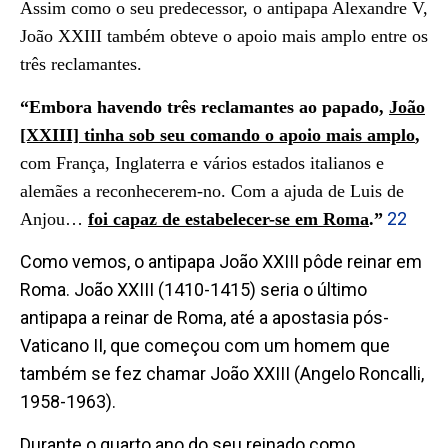
Assim como o seu predecessor, o antipapa Alexandre V,
João XXIII também obteve o apoio mais amplo entre os
três reclamantes.
“Embora havendo três reclamantes ao papado,
João
[XXIII] tinha sob seu comando o apoio mais
amplo
,
com França, Inglaterra e vários estados italianos e
alemães a reconhecerem-no. Com a ajuda de
Luis de
22
Anjou…
foi capaz de estabelecer-se em Roma
.
”
Como vemos, o antipapa João XXIII pôde reinar em
Roma. João XXIII (1410-1415) seria o último
antipapa a reinar de Roma, até a apostasia pós-
Vaticano II, que começou com um homem que
também se fez chamar João XXIII (Angelo Roncalli,
1958-1963).
Durante o quarto ano do seu reinado como