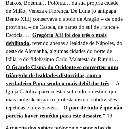
Baixos, Boémia… Polónia… da sua própria cidade
de Milão, Veneza e Florença. De Luna [o antipapa
Bento XIII] conservava o apoio de Aragão – de onde
provinha, – de Castela, de partes do sul de França e
Escócia. …
Gregório XII foi dos três o mais
debilitado
,
retendo apenas a lealdade de Nápoles, do
oeste de Alemanha, algumas cidades do norte de
Itália, e do fidelíssimo Carlo Malatesta de Rimini…
O Grande Cisma do Ocidente se converteu num
triângulo de lealdades distorcidas, com o
verdadeiro Papa sendo o mais débil dos três
… A
Igreja Católica parecia estar sofrendo o destino que
mais tarde alcançaria o protestantismo: subdivisões
repetidas e irreversíveis…
O pior de tudo é que não
parecia haver remédio para este desastre.”
19
A maioria dos sábios teólogos e canonistas da