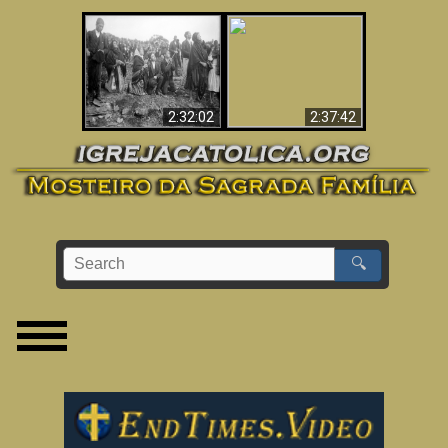
«Magos» Provam a
O Terceiro Segredo
Existência de um
de Fátima
Mundo Espiritual
2:32:02
2:37:42
🔍