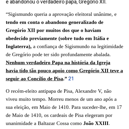
e abandonou o verdadeiro papa, Gregório XII.
“Sigismundo queria a aprovação eleitoral unânime, e
tendo em conta o abandono generalizado de
Gregório XII por muitos dos que o haviam
obedecido previamente (sobre tudo em Itália e
Inglaterra),
a confiança de Sigismundo na legitimidade
de Gregório pode ter sido profundamente abalada.
Nenhum verdadeiro Papa na história da Igreja
havia tido tão pouco apoio como Gregório XII teve a
21
seguir ao Concílio de Pisa
.
”
O recém-eleito antipapa de Pisa, Alexandre V, não
viveu muito tempo. Morreu menos de um ano após a
sua eleição, em Maio de 1410. Para suceder-lhe, em 17
de Maio de 1410, os cardeais de Pisa elegeram por
unanimidade a Baltazar Cossa como
João XXIII
.