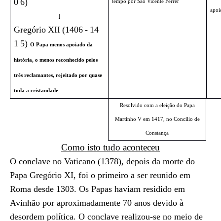
0
6)
tempo por São Vicente Férrer
apoi
↓
Gregório
XII
(1406
-
14
1
5)
O Papa menos apoiado da
história, o menos reconhecido pelos
três reclamantes, rejeitado por quase
toda a cristandade
Resolvido com a eleição do Papa
Martinho V em 1417, no Concílio de
Constança
Como isto tudo aconteceu
O conclave no Vaticano (1378), depois da morte do
Papa Gregório XI, foi o primeiro a ser reunido em
Roma desde 1303. Os Papas haviam residido em
Avinhão por aproximadamente 70 anos devido à
desordem política. O conclave realizou-se no meio de