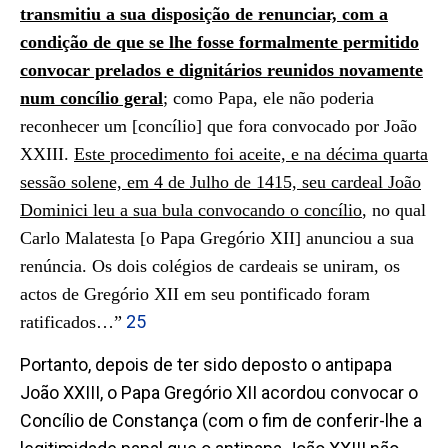
transmitiu a sua disposição de renunciar, com a
condição de que se lhe fosse formalmente permitido
convocar prelados e dignitários reunidos novamente
num concílio geral
;
como
Papa, ele não poderia
reconhecer um [concílio] que fora convocado por João
XXIII.
Este procedimento foi aceite, e na décima quarta
sessão solene, em 4 de Julho de 1415, seu cardeal João
Dominici leu a sua bula convocando o concílio
, no qual
Carlo Malatesta [o Papa Gregório XII] anunciou a sua
renúncia. Os dois colégios de cardeais se uniram, os
actos de Gregório XII em seu pontificado foram
25
ratificados…”
Portanto, depois de ter sido deposto o antipapa
João XXIII, o Papa Gregório XII acordou convocar o
Concílio de Constança (com o fim de conferir-lhe a