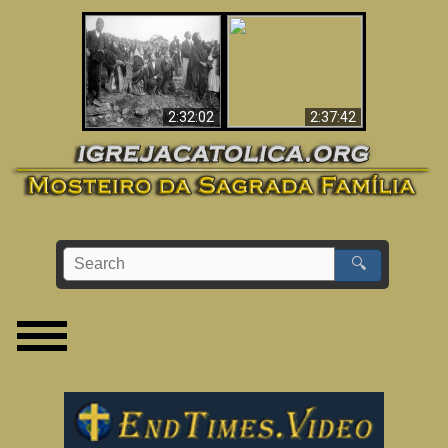
«Magos» Provam a
O Terceiro Segredo
Existência de um
de Fátima
Mundo Espiritual
2:32:02
2:37:42
🔍