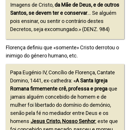
Imagens de Cristo,
da Mãe de Deus, e de outros
Santos, se devem ter e conservar
… Se alguém
pois ensinar, ou sentir o contrário destes
Decretos, seja excomungado.» (DENZ. 984)
Florença definiu que «somente» Cristo derrotou o
inimigo do género humano, etc.
Papa Eugénio IV, Concílio de Florença, Cantate
Domino, 1441, ex-cathedra: «
A Santa Igreja
Romana firmemente crê, professa e prega
que
jamais alguém concebido de homem e de
mulher foi libertado do domínio do demónio,
senão pela fé no mediador entre Deus e os
homens
Jesus Cristo, Nosso Senhor
; este que
foi concebido sem pecado, nasceu e morreu,