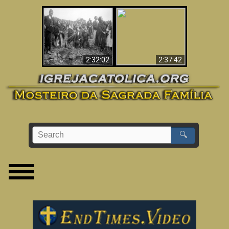
«Magos» Provam a
O Terceiro Segredo
Existência de um
de Fátima
Mundo Espiritual
2:32:02
2:37:42
🔍