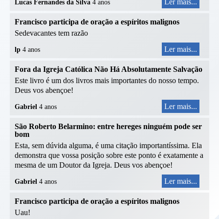
Ler mais...
Lucas Fernandes da Silva
4 anos
Francisco participa de oração a espíritos malignos
Sedevacantes tem razão
Ler mais...
lp
4 anos
Fora da Igreja Católica Não Há Absolutamente Salvação
Este livro é um dos livros mais importantes do nosso tempo.
Deus vos abençoe!
Ler mais...
Gabriel
4 anos
São Roberto Belarmino: entre hereges ninguém pode ser
bom
Esta, sem dúvida alguma, é uma citação importantíssima. Ela
demonstra que vossa posição sobre este ponto é exatamente a
mesma de um Doutor da Igreja. Deus vos abençoe!
Ler mais...
Gabriel
4 anos
Francisco participa de oração a espíritos malignos
Uau!