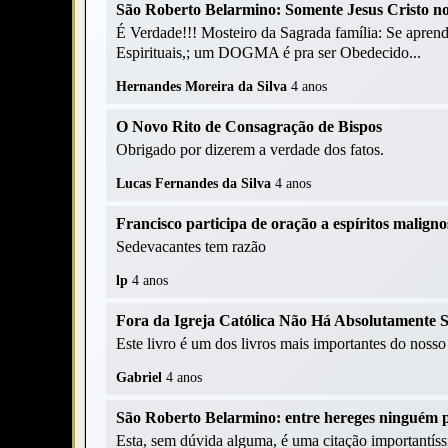
São Roberto Belarmino: Somente Jesus Cristo n
É Verdade!!! Mosteiro da Sagrada família: Se apre
Espirituais,; um DOGMA é pra ser Obedecido...
Hernandes Moreira da Silva
4 anos
O Novo Rito de Consagração de Bispos
Obrigado por dizerem a verdade dos fatos.
Lucas Fernandes da Silva
4 anos
Francisco participa de oração a espíritos maligno
Sedevacantes tem razão
lp
4 anos
Fora da Igreja Católica Não Há Absolutamente 
Este livro é um dos livros mais importantes do noss
Gabriel
4 anos
São Roberto Belarmino: entre hereges ninguém 
Esta, sem dúvida alguma, é uma citação importantís