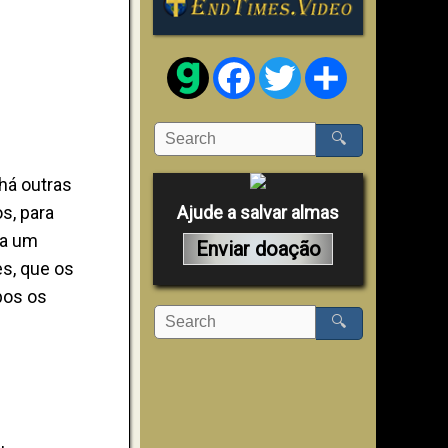
Facebook
Twitter
Share
🔍
há outras
s, para
Ajude a salvar almas
 a um
Enviar doação
es, que os
bos os
🔍