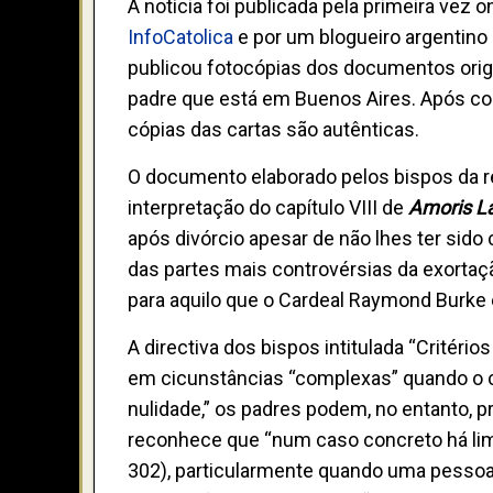
A notícia foi publicada pela primeira vez 
InfoCatolica
e por um blogueiro argentino
publicou fotocópias dos documentos origi
padre que está em Buenos Aires. Após con
cópias das cartas são autênticas.
O documento elaborado pelos bispos da re
interpretação do capítulo VIII de
Amoris La
após divórcio apesar de não lhes ter sid
das partes mais controvérsias da exortaçã
para aquilo que o Cardeal Raymond Burke e
A directiva dos bispos intitulada “Critério
em cicunstâncias “complexas” quando o c
nulidade,” os padres podem, no entanto, 
reconhece que “num caso concreto há limi
302), particularmente quando uma pessoa c