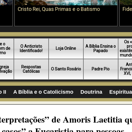
Cristo Rei, Quas Primas e o Batismo
Fid
Os 
e o
O Anticristo
A Bíblia Ensina o
pr
tem de
Loja Online
Identificado!
Papado
existê
erno
mundo 
An
Igreja
Respostas
O Santo Rosário
Padre Pio
Franci
lvação
Católicas
XVI, 
 II
A Bíblia e o Catolicismo
Doutrina
Espiritu
terpretações” de Amoris Laetitia q
casos” a Eucaristia para pessoas