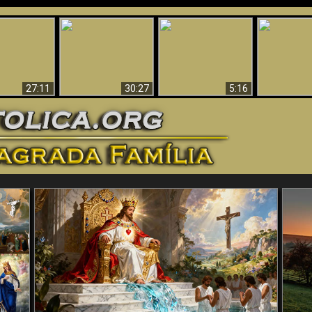
ticristo
Surpreendente
Por que o Inferno
Babylon Has
tificado
Evidência de Deus
tem de ser Eterno
Fallen
27:11
30:27
5:16