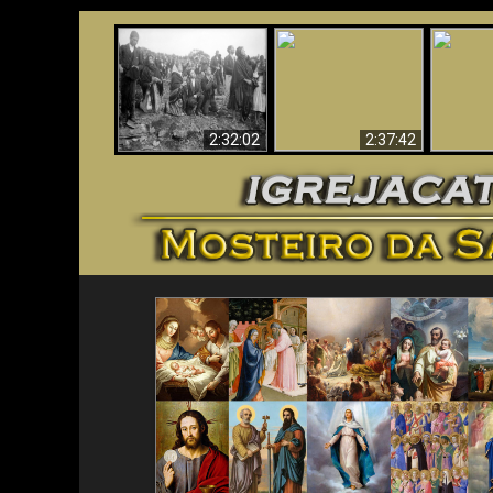
«Magos» Provam a
O Terceiro Segredo
O An
Existência de um
de Fátima
Iden
Mundo Espiritual
2:32:02
2:37:42
<