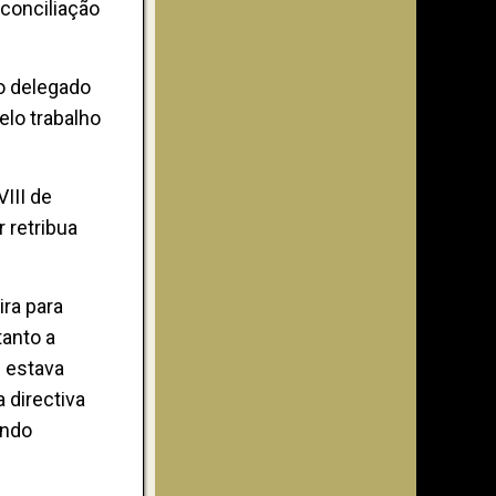
conciliação
o delegado
elo trabalho
III de
 retribua
ra para
tanto a
i estava
 directiva
undo