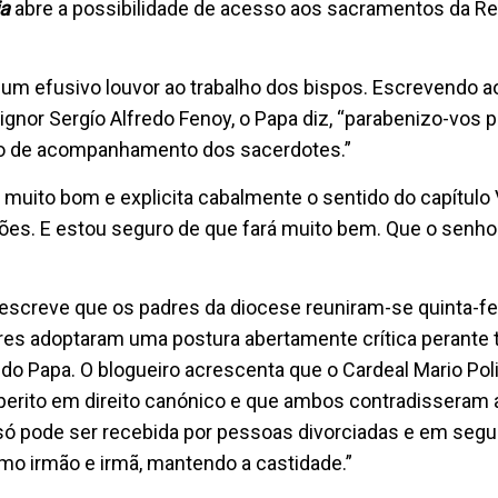
ia
abre a possibilidade de acesso aos sacramentos da Re
um efusivo louvor ao trabalho dos bispos. Escrevendo a
gnor Sergío Alfredo Fenoy, o Papa diz, “parabenizo-vos p
lo de acompanhamento dos sacerdotes.”
 muito bom e explicita cabalmente o sentido do capítulo V
ções. E estou seguro de que fará muito bem. Que o senhor
screve que os padres da diocese reuniram-se quinta-fei
dres adoptaram uma postura abertamente crítica perante 
do Papa. O blogueiro acrescenta que o Cardeal Mario Pol
erito em direito canónico e que ambos contradisseram a
a só pode ser recebida por pessoas divorciadas e em seg
mo irmão e irmã, mantendo a castidade.”