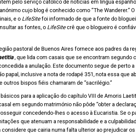
ontem pelo serviço católico de notícias em língua espanho
 anónimo cujo blog é conhecido como “The Wanderer.” O 
nais, e o
LifeSite
foi informado de que a fonte do blogue
sultar as fontes, o
LifeSite
crê que o blogueiro é confiáv
gião pastoral de Buenos Aires fornece aos padres da re
etitia
, que lida com casais que se encontram segundo
o concedida a anulação. Este documento segue de perto a
o papal, inclusive a nota de rodapé 351, nota essa que a
 outros bispos fiéis chamaram de “sacrilégio.”
s básicos para a aplicação do capítulo VIII de Amoris Laetit
asal em segundo matrimónio não pôde “obter a declara
prosseguir concedendo-lhes o acesso à Eucaristia. Se o p
tações que atenuam a responsabilidade e a culpabilidad
onsidere que cairia numa falta ulterior ao prejudicar os 