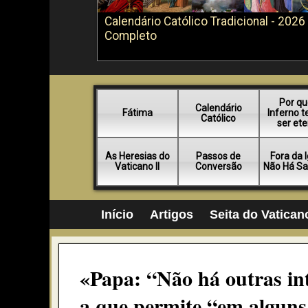
Calendário Católico Tradicional - 2026
Completo
Por qu
Calendário
Fátima
Inferno 
Católico
ser et
As Heresias do
Passos de
Fora da 
Vaticano II
Conversão
Não Há Sa
Início
Artigos
Seita do Vaticano
«Papa: “Não há outras in
a que permite “em alguns 