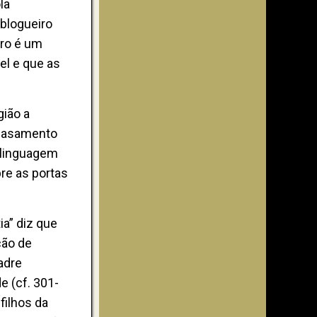
la
blogueiro
iro é um
el e que as
gião a
 casamento
 linguagem
bre as portas
ia” diz que
ção de
adre
e (cf. 301-
filhos da