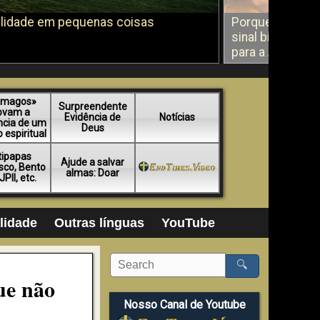
elidade em pequenas coisas
Porque é que D
sinal bíblico s
para a América
«magos»
Surpreendente
ovam a
Evidência de
Notícias
ncia de um
Deus
espiritual
tipapas
Ajude a salvar
sco, Bento
almas: Doar
JPII, etc.
alidade
Outras línguas
YouTube
🔍
ue não
Nosso Canal de Youtube