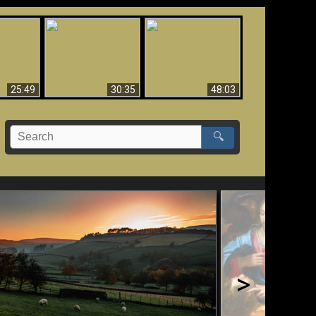
What Millions Of Fake
Creation and
 Fallen,
Christians Get Wrong
Miracles - Condensed
!!
About Ephesians
Version
25:49
30:35
48:03
🔍
>