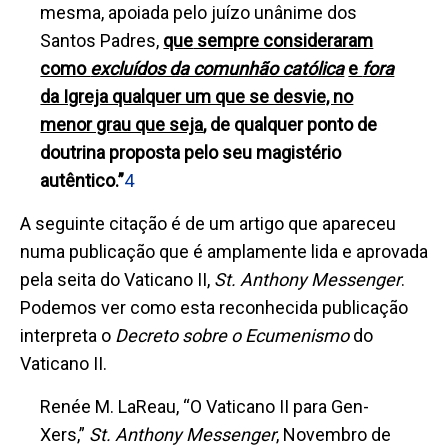
mesma, apoiada pelo juízo unânime dos
Santos Padres,
que
sempre consideraram
como
excluídos da comunhão católica
e
fora
da Igreja qualquer um que se desvie, no
menor grau que seja
, de qualquer ponto de
doutrina proposta pelo seu magistério
autêntico.
”
4
A seguinte citação é de um artigo que apareceu
numa publicação que é amplamente lida e aprovada
pela seita do Vaticano II,
St. Anthony Messenger
.
Podemos ver como esta reconhecida publicação
interpreta o
D
ecreto sobre o Ecumenismo
do
Vaticano II.
Renée M. LaReau, “O Vaticano II para Gen-
Xers,”
St. Anthony Messenger
, Novembro de