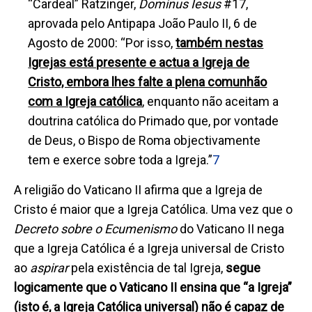
“Cardeal” Ratzinger,
Dominus Iesus
#17,
aprovada pelo Antipapa João Paulo II, 6 de
Agosto de 2000: “Por isso,
também nestas
Igrejas está presente e actua a Igreja de
Cristo, embora lhes falte a plena comunhão
com a Igreja católica
, enquanto não aceitam a
doutrina católica do Primado que, por vontade
de Deus, o Bispo de Roma objectivamente
tem e exerce sobre toda a Igreja.”
7
A religião do Vaticano II afirma que a Igreja de
Cristo é maior que a Igreja Católica. Uma vez que o
D
ecreto sobre o Ecumenismo
do Vaticano II nega
que a Igreja Católica é a Igreja universal de Cristo
ao
aspirar
pela existência de tal Igreja,
segue
logicamente
que o Vaticano II ensina que “a Igreja”
(isto é, a Igreja Católica universal) não é capaz de