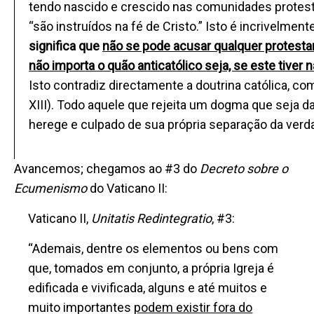
tendo nascido e crescido nas comunidades protest
“são instruídos na fé de Cristo.” Isto é incrivelment
significa que
não se pode acusar qualquer protesta
não importa o quão anticatólico seja, se este tiver 
Isto contradiz directamente a doutrina católica, co
XIII). Todo aquele que rejeita um dogma que seja da
herege e culpado de sua própria separação da verda
Avancemos; chegamos ao #3 do
D
ecreto sobre o
Ecumenismo
do Vaticano II:
Vaticano II,
Unitatis Redintegratio
, #3:
“Ademais, dentre os elementos ou bens com
que, tomados em conjunto, a própria Igreja é
edificada e vivificada, alguns e até muitos e
muito importantes
podem existir fora do