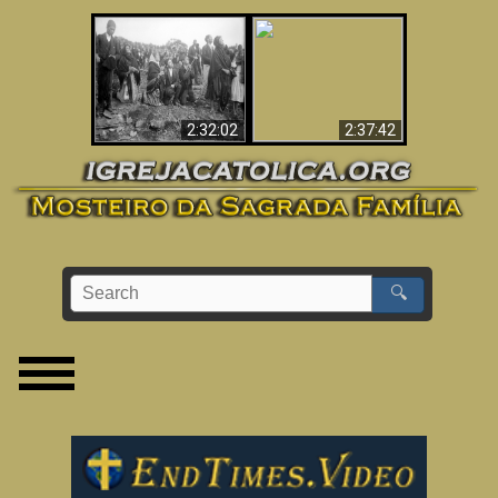
«Magos» Provam a
O Terceiro Segredo
Existência de um
de Fátima
Mundo Espiritual
2:32:02
2:37:42
🔍