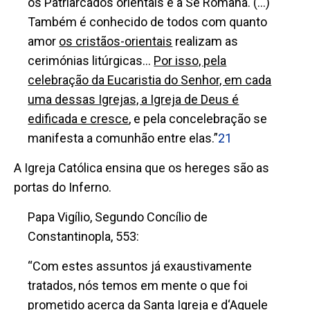
os Patriarcados orientais e a Sé Romana. (…)
Também é conhecido de todos com quanto
amor
os cristãos-orientais
realizam as
cerimónias litúrgicas...
Por isso, pela
celebração da Eucaristia do Senhor, em cada
uma dessas Igrejas, a Igreja de Deus é
edificada e cresce
, e pela concelebração se
manifesta a comunhão entre elas.”
21
A Igreja Católica ensina que os hereges são as
portas do Inferno.
Papa Vigílio, Segundo Concílio de
Constantinopla, 553:
“Com estes assuntos já exaustivamente
tratados,
nós temos em mente o que foi
prometido acerca da Santa Igreja e d‘Aquele