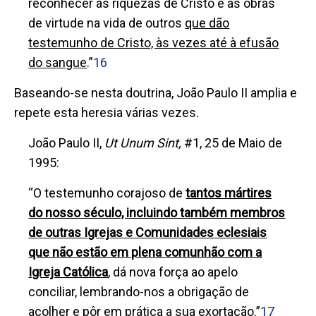
reconhecer as riquezas de Cristo e as obras
de virtude na vida de
outros
que dão
testemunho de Cristo, às vezes até à efusão
do sangue
.”
16
Baseando-se nesta doutrina, João Paulo II amplia e
repete esta heresia várias vezes.
João Paulo II,
Ut Unum Sint,
#1, 25 de Maio de
1995:
“O testemunho corajoso de
tantos mártires
do nosso século, incluindo também membros
de outras Igrejas e Comunidades eclesiais
que não estão em plena comunhão com a
Igreja Católica
, dá nova força ao apelo
conciliar, lembrando-nos a obrigação de
acolher e pôr em prática a sua exortação.”
17