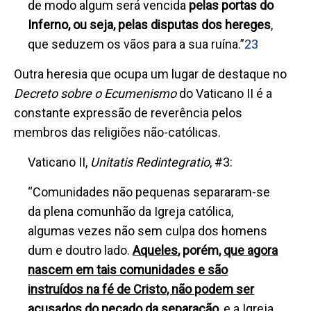
de modo algum será vencida
pelas portas do
Inferno, ou seja, pelas disputas dos hereges
,
que seduzem os vãos para a sua ruína.”
23
Outra heresia que ocupa um lugar de destaque no
Decreto sobre o Ecumenismo
do Vaticano II é a
constante expressão de reverência pelos
membros das religiões não-católicas.
Vaticano II,
Unitatis Redintegratio
,
#3:
“Comunidades não pequenas separaram-se
da plena comunhão da Igreja católica,
algumas vezes não sem culpa dos homens
dum e doutro lado.
Aqueles
, porém,
que agora
nascem em tais comunidades e são
instruídos na fé de Cristo, não podem ser
acusados do pecado da separação
, e a Igreja