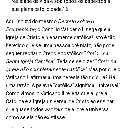
realidade da vida
e sob todos os aspectos
a
sua plena catolicidade
.”
6
Aqui, no #4 do mesmo
Decreto sobre o
Ecumenismo
, o Concílio Vaticano II nega que a
Igreja de Cristo é plenamente católica! Isto é tão
herético que se uma pessoa crê nisto, não pode
sequer recitar o Credo Apostólico: “
Creio
…
na
Santa Igreja Católica
.”
Teria de se dizer “
Creio na
Igreja não completamente católica
.” Mas por que o
Vaticano II afirmaria uma heresia tão ridícula? Há
uma razão. A palavra “católica” significa “universal.”
Como vimos, o Vaticano II rejeita que a Igreja
Católica é a Igreja universal de Cristo ao ensinar
que
quase todos
aspiram
pela
Igreja universal,
como se ela não existisse.