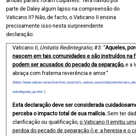
ambas partes foram culpáveis. Terá havido por
parte de Daley algum lapso na compreensão do
Vaticano II? Não, de facto, o Vaticano II ensina
precisamente isso nesta surpreendente
declaração:
Vaticano II,
Unitatis Redintegratio
, #3: “
Aqueles, po
nascem em tais comunidades e são instruídos na fé
podem ser acusados do pecado da separação
,
e a 
abraça com fraterna reverência e amor.”
(
https://www.vatican.va/archive/hist_councils/ii_vatican_council/documents/vat-ii_d
redintegratio_po.html
)
Esta declaração deve ser considerada cuidadosam
perceba o impacto total de sua malícia.
Sem ter dad
clarificação ou qualificação,
o Vaticano II emitiu um
perdoa do pecado de separação (i.e. a heresia e o 