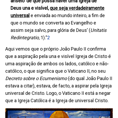
anseio ‘de que possa haver uma Igreja de
Deus una e visível,
que seja verdadeiramente
universal
e enviada ao mundo inteiro, a fim de
que o mundo se converta ao Evangelho e
assim seja salvo, para glória de Deus’ (
Unitatis
Redintegratio
, 1).”
2
Aqui vemos que o próprio João Paulo II confirma
que a aspiração pela una e visível Igreja de Cristo é
uma aspiração de ambos os lados, católico e não-
católico, o que significa que o Vaticano II, no seu
D
ecreto sobre o Ecumenismo
(do qual João Paulo II
estava a citar),
estava, de facto, a aspirar pela Igreja
universal de Cristo. Logo, o Vaticano II está a negar
que a Igreja Católica é a Igreja de universal Cristo.