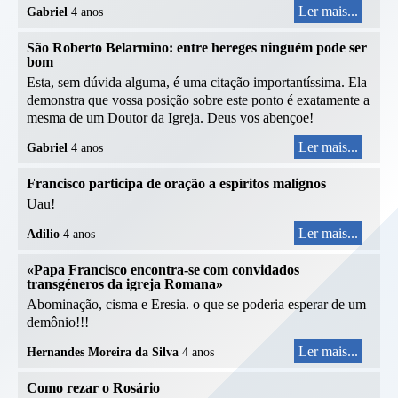
Ler mais...
Gabriel
4 anos
São Roberto Belarmino: entre hereges ninguém pode ser
bom
Esta, sem dúvida alguma, é uma citação importantíssima. Ela
demonstra que vossa posição sobre este ponto é exatamente a
mesma de um Doutor da Igreja. Deus vos abençoe!
Ler mais...
Gabriel
4 anos
Francisco participa de oração a espíritos malignos
Uau!
Ler mais...
Adilio
4 anos
«Papa Francisco encontra-se com convidados
transgéneros da igreja Romana»
Abominação, cisma e Eresia. o que se poderia esperar de um
demônio!!!
Ler mais...
Hernandes Moreira da Silva
4 anos
Como rezar o Rosário