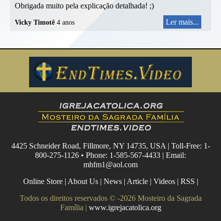
Obrigada muito pela explicação detalhada! ;)
Ler mais...
Vicky Timotê
4 anos
4425 Schneider Road, Fillmore, NY 14735, USA | Toll-Free: 1-
800-275-1126 • Phone: 1-585-567-4433 | Email:
mhfm1@aol.com
Online Store
|
About Us
|
News
|
Article
|
Videos
|
RSS
|
Todos os direitos reservados © -2026 Mosteiro da Sagrada
Família |
www.igrejacatolica.org