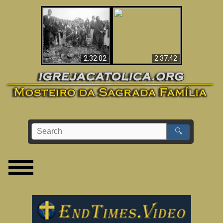
«Magos» Provam a
O Terceiro Segredo
Existência de um
de Fátima
Mundo Espiritual
2:32:02
2:37:42
🔍