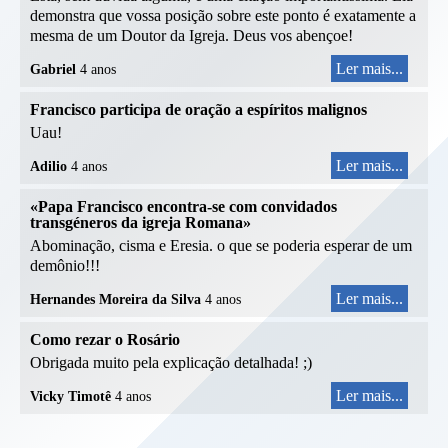
demonstra que vossa posição sobre este ponto é exatamente a
mesma de um Doutor da Igreja. Deus vos abençoe!
Ler mais...
Gabriel
4 anos
Francisco participa de oração a espíritos malignos
Uau!
Ler mais...
Adilio
4 anos
«Papa Francisco encontra-se com convidados
transgéneros da igreja Romana»
Abominação, cisma e Eresia. o que se poderia esperar de um
demônio!!!
Ler mais...
Hernandes Moreira da Silva
4 anos
Como rezar o Rosário
Obrigada muito pela explicação detalhada! ;)
Ler mais...
Vicky Timotê
4 anos