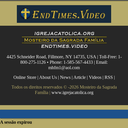
4425 Schneider Road, Fillmore, NY 14735, USA | Toll-Free: 1-
800-275-1126 • Phone: 1-585-567-4433 | Email:
mhfm1@aol.com
Online Store
|
About Us
|
News
|
Article
|
Videos
|
RSS
|
Todos os direitos reservados © -2026 Mosteiro da Sagrada
Família |
www.igrejacatolica.org
A sessão expirou