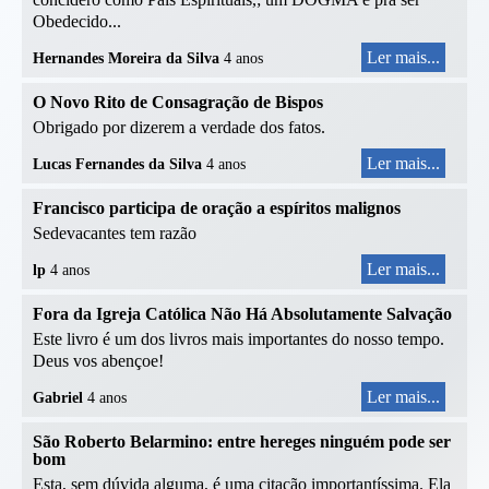
Obedecido...
Ler mais...
Hernandes Moreira da Silva
4 anos
O Novo Rito de Consagração de Bispos
Obrigado por dizerem a verdade dos fatos.
Ler mais...
Lucas Fernandes da Silva
4 anos
Francisco participa de oração a espíritos malignos
Sedevacantes tem razão
Ler mais...
lp
4 anos
Fora da Igreja Católica Não Há Absolutamente Salvação
Este livro é um dos livros mais importantes do nosso tempo.
Deus vos abençoe!
Ler mais...
Gabriel
4 anos
São Roberto Belarmino: entre hereges ninguém pode ser
bom
Esta, sem dúvida alguma, é uma citação importantíssima. Ela