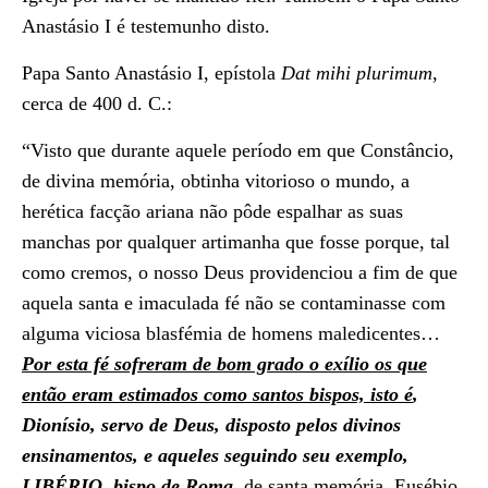
Anastásio I é testemunho disto.
Papa Santo Anastásio I, epístola
Dat mihi plurimum
,
cerca de 400 d. C.:
“Visto que durante aquele período em que Constâncio,
de divina memória, obtinha vitorioso o mundo, a
herética facção ariana não pôde espalhar as suas
manchas por qualquer artimanha que fosse porque, tal
como cremos, o nosso Deus providenciou a fim de que
aquela santa e imaculada fé não se contaminasse com
alguma viciosa blasfémia de homens maledicentes…
Por esta fé sofreram de bom grado o exílio os que
então eram estimados como santos bispos, isto é
,
Dionísio, servo de Deus, disposto pelos divinos
ensinamentos, e aqueles seguindo seu exemplo,
LIBÉRIO, bispo de Roma
, de santa memória, Eusébio