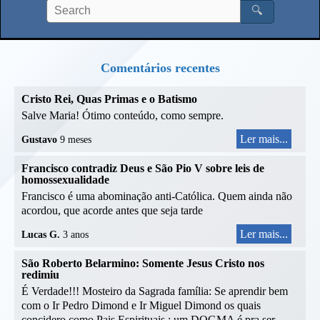
🔍
Comentários recentes
Cristo Rei, Quas Primas e o Batismo
Salve Maria! Ótimo conteúdo, como sempre.
Ler mais...
Gustavo
9 meses
Francisco contradiz Deus e São Pio V sobre leis de
homossexualidade
Francisco é uma abominação anti-Católica. Quem ainda não
acordou, que acorde antes que seja tarde
Ler mais...
Lucas G.
3 anos
São Roberto Belarmino: Somente Jesus Cristo nos
redimiu
É Verdade!!! Mosteiro da Sagrada família: Se aprendir bem
com o Ir Pedro Dimond e Ir Miguel Dimond os quais
concidero como Pais Espirituais,; um DOGMA é pra ser