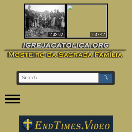
«Magos» Provam a
O Terceiro Segredo
Existência de um
de Fátima
Mundo Espiritual
2:32:02
2:37:42
🔍