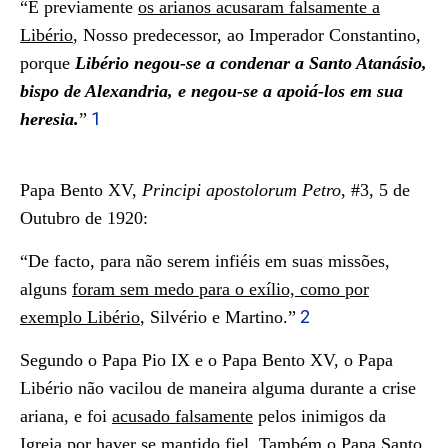
“E previamente
os arianos acusaram falsamente a
Libério
, Nosso predecessor, ao Imperador Constantino,
porque
Libério negou-se a condenar a Santo Atanásio,
bispo de Alexandria, e negou-se a apoiá-los em sua
1
heresia.
”
Papa Bento XV,
Principi apostolorum Petro
, #3, 5 de
Outubro de 1920:
“De facto, para não serem infiéis em suas missões,
alguns
foram sem medo para o exílio, como por
2
exemplo Libério
, Silvério e Martino.”
Segundo o Papa Pio IX e o Papa Bento XV, o Papa
Libério não vacilou de maneira alguma durante a crise
ariana, e foi
acusado falsamente
pelos inimigos da
Igreja por haver se mantido fiel. Também o Papa Santo