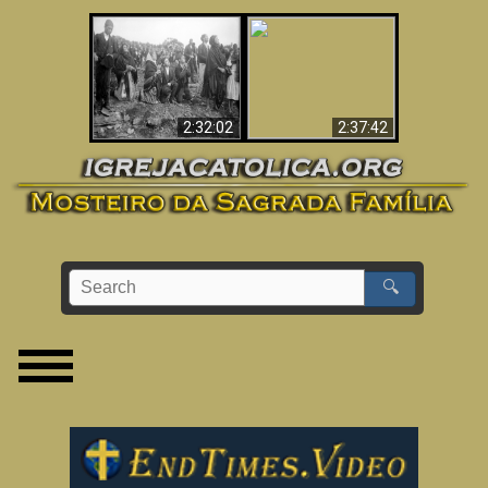
«Magos» Provam a
O Terceiro Segredo
Existência de um
de Fátima
Mundo Espiritual
2:32:02
2:37:42
🔍