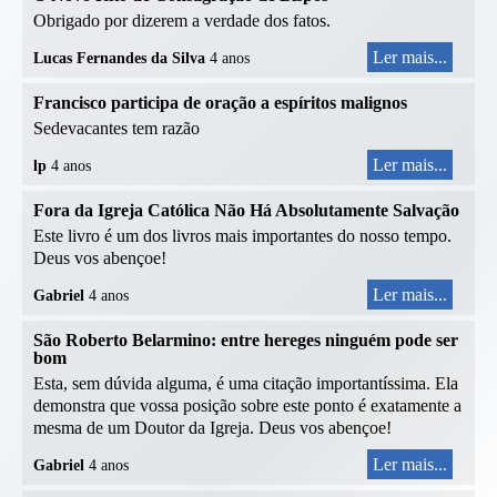
Obrigado por dizerem a verdade dos fatos.
Ler mais...
Lucas Fernandes da Silva
4 anos
Francisco participa de oração a espíritos malignos
Sedevacantes tem razão
Ler mais...
lp
4 anos
Fora da Igreja Católica Não Há Absolutamente Salvação
Este livro é um dos livros mais importantes do nosso tempo.
Deus vos abençoe!
Ler mais...
Gabriel
4 anos
São Roberto Belarmino: entre hereges ninguém pode ser
bom
Esta, sem dúvida alguma, é uma citação importantíssima. Ela
demonstra que vossa posição sobre este ponto é exatamente a
mesma de um Doutor da Igreja. Deus vos abençoe!
Ler mais...
Gabriel
4 anos