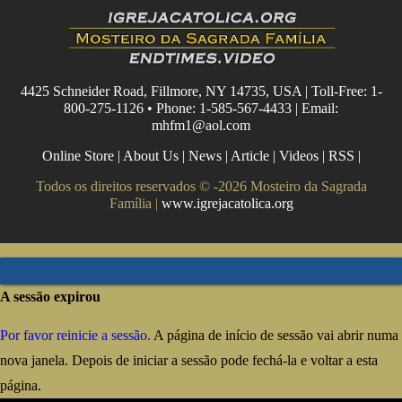
4425 Schneider Road, Fillmore, NY 14735, USA | Toll-Free: 1-
800-275-1126 • Phone: 1-585-567-4433 | Email:
mhfm1@aol.com
Online Store
|
About Us
|
News
|
Article
|
Videos
|
RSS
|
Todos os direitos reservados © -2026 Mosteiro da Sagrada
Família |
www.igrejacatolica.org
A sessão expirou
Por favor reinicie a sessão.
A página de início de sessão vai abrir numa
nova janela. Depois de iniciar a sessão pode fechá-la e voltar a esta
página.