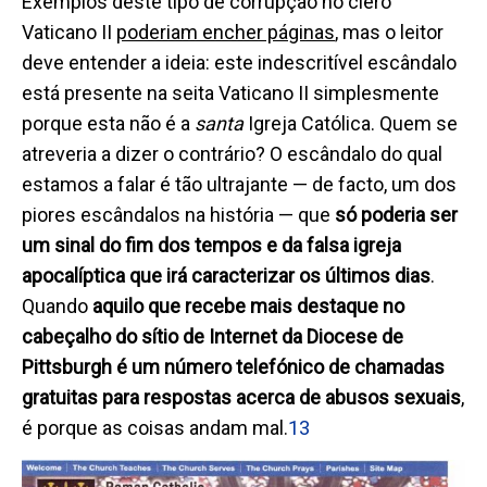
Exemplos deste tipo de corrupção no clero
Vaticano II
poderiam encher páginas
, mas o leitor
deve entender a ideia: este indescritível escândalo
está presente na seita Vaticano II simplesmente
porque esta não é a
santa
Igreja Católica. Quem se
atreveria a dizer o contrário? O escândalo do qual
estamos a falar é tão ultrajante — de facto, um dos
piores escândalos na história — que
só poderia ser
um sinal do fim dos tempos e da falsa igreja
apocalíptica
que irá caracterizar os últimos dias
.
Quando
aquilo que recebe mais destaque no
cabeçalho do sítio de Internet da Diocese de
Pittsburgh é um número telefónico de chamadas
gratuitas para respostas acerca de abusos sexuais
,
é porque as coisas andam mal.
13