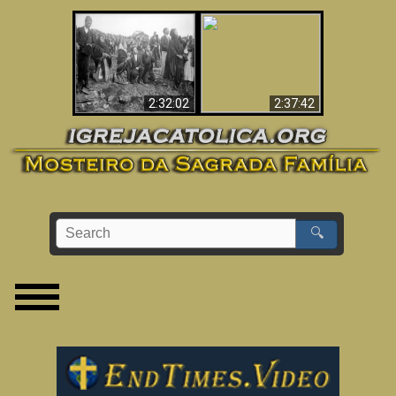
«Magos» Provam a
O Terceiro Segredo
Existência de um
de Fátima
Mundo Espiritual
2:32:02
2:37:42
🔍