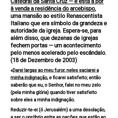
Catedral da Santa Cruz — e está a pôr
à venda a residência do arcebispo
,
uma mansão ao estilo Renascentista
Italiano que era símbolo da grandeza e
autoridade da igreja. Espera-se, para
além disso, que dezenas de igrejas
fechem portas — um acontecimento
pelo menos acelerado pelo escândalo.
(18 de Dezembro de 2003)
«
Darei largas ao meu furor, neles saciarei a
minha indignação
, e ficarei satisfeito; então
saberão que eu, o Senhor, falei no meu zelo
(pela minha glória) quando tiver satisfeito
sobre eles a minha indignação.
Reduzir-te-ei (ó Jerusalém) a uma desolação,
a ser o opróbrio entre as nações que estão ao