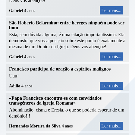
Deus vos abençoe!
Ler mais...
Gabriel
4 anos
São Roberto Belarmino: entre hereges ninguém pode ser
bom
Esta, sem dúvida alguma, é uma citação importantíssima. Ela
demonstra que vossa posição sobre este ponto é exatamente a
mesma de um Doutor da Igreja. Deus vos abençoe!
Ler mais...
Gabriel
4 anos
Francisco participa de oração a espíritos malignos
Uau!
Ler mais...
Adilio
4 anos
«Papa Francisco encontra-se com convidados
transgéneros da igreja Romana»
Abominação, cisma e Eresia. o que se poderia esperar de um
demônio!!!
Ler mais...
Hernandes Moreira da Silva
4 anos