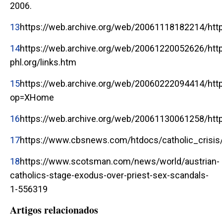
2006.
13
https://web.archive.org/web/20061118182214/https
14
https://web.archive.org/web/20061220052626/htt
phl.org/links.htm
15
https://web.archive.org/web/20060222094414/htt
op=XHome
16
https://web.archive.org/web/20061130061258/http
17
https://www.cbsnews.com/htdocs/catholic_crisis/
18
https://www.scotsman.com/news/world/austrian-
catholics-stage-exodus-over-priest-sex-scandals-
1-556319
Artigos relacionados