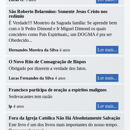
São Roberto Belarmino: Somente Jesus Cristo nos
redimiu
É Verdade!!! Mosteiro da Sagrada família: Se aprendir bem
com o Ir Pedro Dimond e Ir Miguel Dimond os quais
concidero como Pais Espirituais,; um DOGMA é pra ser
Obedecido...
Ler mais...
Hernandes Moreira da Silva
4 anos
O Novo Rito de Consagração de Bispos
Obrigado por dizerem a verdade dos fatos.
Ler mais...
Lucas Fernandes da Silva
4 anos
Francisco participa de oração a espíritos malignos
Sedevacantes tem razão
Ler mais...
lp
4 anos
Fora da Igreja Católica Não Há Absolutamente Salvação
Este livro é um dos livros mais importantes do nosso tempo.