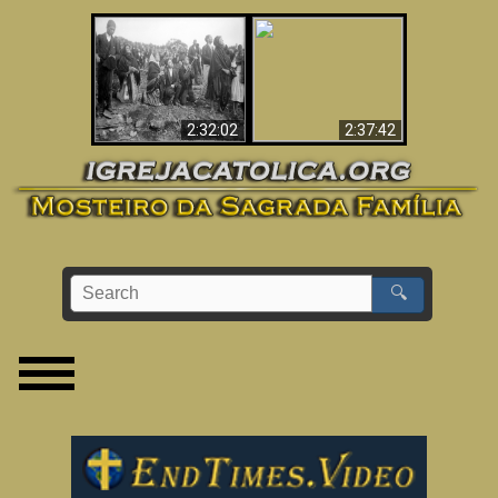
«Magos» Provam a
O Terceiro Segredo
Existência de um
de Fátima
Mundo Espiritual
2:32:02
2:37:42
🔍