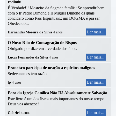
redimiu
É Verdade!!! Mosteiro da Sagrada família: Se aprendir bem
com o Ir Pedro Dimond e Ir Miguel Dimond os quais
concidero como Pais Espirituais,; um DOGMA é pra ser
Obedecido...
Ler mais...
Hernandes Moreira da Silva
4 anos
O Novo Rito de Consagração de Bispos
Obrigado por dizerem a verdade dos fatos.
Ler mais...
Lucas Fernandes da Silva
4 anos
Francisco participa de oração a espíritos malignos
Sedevacantes tem razão
Ler mais...
lp
4 anos
Fora da Igreja Católica Não Há Absolutamente Salvação
Este livro é um dos livros mais importantes do nosso tempo.
Deus vos abençoe!
Ler mais...
Gabriel
4 anos