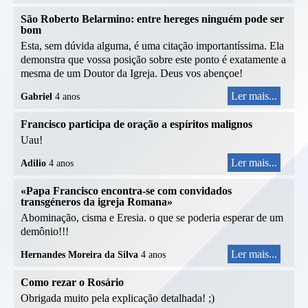
São Roberto Belarmino: entre hereges ninguém pode ser
bom
Esta, sem dúvida alguma, é uma citação importantíssima. Ela
demonstra que vossa posição sobre este ponto é exatamente a
mesma de um Doutor da Igreja. Deus vos abençoe!
Ler mais...
Gabriel
4 anos
Francisco participa de oração a espíritos malignos
Uau!
Ler mais...
Adilio
4 anos
«Papa Francisco encontra-se com convidados
transgéneros da igreja Romana»
Abominação, cisma e Eresia. o que se poderia esperar de um
demônio!!!
Ler mais...
Hernandes Moreira da Silva
4 anos
Como rezar o Rosário
Obrigada muito pela explicação detalhada! ;)