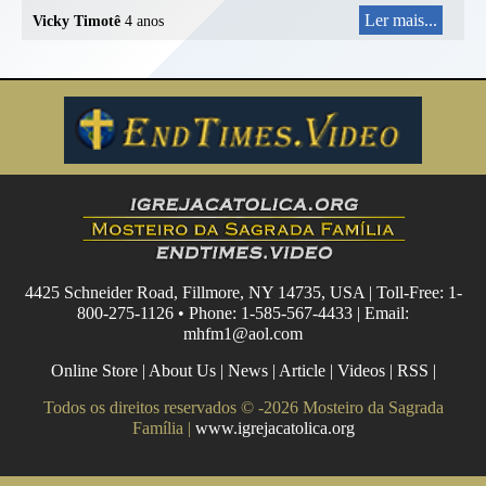
Ler mais...
Vicky Timotê
4 anos
4425 Schneider Road, Fillmore, NY 14735, USA | Toll-Free: 1-
800-275-1126 • Phone: 1-585-567-4433 | Email:
mhfm1@aol.com
Online Store
|
About Us
|
News
|
Article
|
Videos
|
RSS
|
Todos os direitos reservados © -2026 Mosteiro da Sagrada
Família |
www.igrejacatolica.org